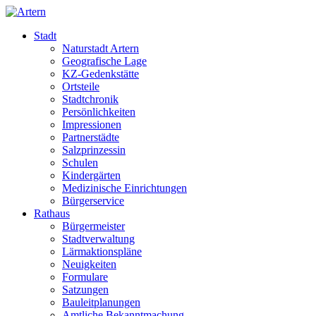
Stadt
Naturstadt Artern
Geografische Lage
KZ-Gedenkstätte
Ortsteile
Stadtchronik
Persönlichkeiten
Impressionen
Partnerstädte
Salzprinzessin
Schulen
Kindergärten
Medizinische Einrichtungen
Bürgerservice
Rathaus
Bürgermeister
Stadtverwaltung
Lärmaktionspläne
Neuigkeiten
Formulare
Satzungen
Bauleitplanungen
Amtliche Bekanntmachung