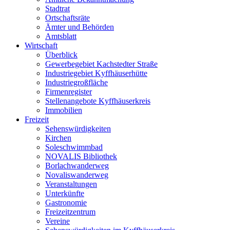
Stadtrat
Ortschaftsräte
Ämter und Behörden
Amtsblatt
Wirtschaft
Überblick
Gewerbegebiet Kachstedter Straße
Industriegebiet Kyffhäuserhütte
Industriegroßfläche
Firmenregister
Stellenangebote Kyffhäuserkreis
Immobilien
Freizeit
Sehenswürdigkeiten
Kirchen
Soleschwimmbad
NOVALIS Bibliothek
Borlachwanderweg
Novaliswanderweg
Veranstaltungen
Unterkünfte
Gastronomie
Freizeitzentrum
Vereine