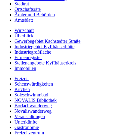
Stadtrat
Ortschaftsräte
Ämter und Behörden
Amtsblatt
Wirtschaft
Überblick
Gewerbegebiet Kachstedter Straße
Industriegebiet Kyffhäuserhütte
Industriegroßfläche
Firmenregister
Stellenangebote Kyffhäuserkreis
Immobilien
Freizeit
Sehenswürdigkeiten
Kirchen
Soleschwimmbad
NOVALIS Bibliothek
Borlachwanderweg
Novaliswanderweg
Veranstaltungen
Unterkünfte
Gastronomie
Freizeitzentrum