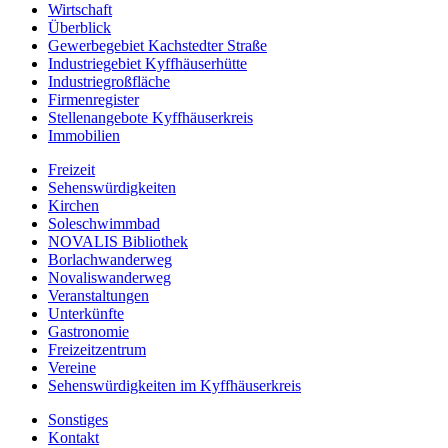
Wirtschaft
Überblick
Gewerbegebiet Kachstedter Straße
Industriegebiet Kyffhäuserhütte
Industriegroßfläche
Firmenregister
Stellenangebote Kyffhäuserkreis
Immobilien
Freizeit
Sehenswürdigkeiten
Kirchen
Soleschwimmbad
NOVALIS Bibliothek
Borlachwanderweg
Novaliswanderweg
Veranstaltungen
Unterkünfte
Gastronomie
Freizeitzentrum
Vereine
Sehenswürdigkeiten im Kyffhäuserkreis
Sonstiges
Kontakt