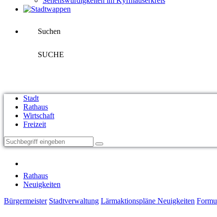
Sehenswürdigkeiten im Kyffhäuserkreis
Suchen
SUCHE
Stadt
Rathaus
Wirtschaft
Freizeit
Rathaus
Neuigkeiten
Bürgermeister
Stadtverwaltung
Lärmaktionspläne
Neuigkeiten
Formu