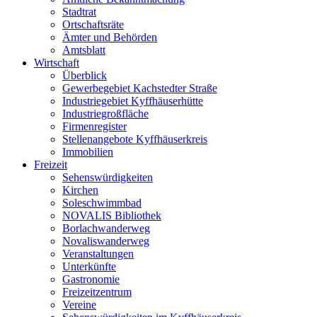
Stadtrat
Ortschaftsräte
Ämter und Behörden
Amtsblatt
Wirtschaft
Überblick
Gewerbegebiet Kachstedter Straße
Industriegebiet Kyffhäuserhütte
Industriegroßfläche
Firmenregister
Stellenangebote Kyffhäuserkreis
Immobilien
Freizeit
Sehenswürdigkeiten
Kirchen
Soleschwimmbad
NOVALIS Bibliothek
Borlachwanderweg
Novaliswanderweg
Veranstaltungen
Unterkünfte
Gastronomie
Freizeitzentrum
Vereine