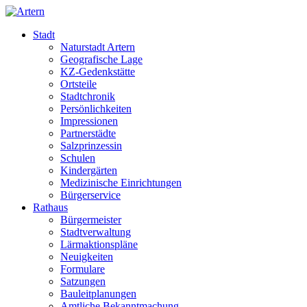
Stadt
Naturstadt Artern
Geografische Lage
KZ-Gedenkstätte
Ortsteile
Stadtchronik
Persönlichkeiten
Impressionen
Partnerstädte
Salzprinzessin
Schulen
Kindergärten
Medizinische Einrichtungen
Bürgerservice
Rathaus
Bürgermeister
Stadtverwaltung
Lärmaktionspläne
Neuigkeiten
Formulare
Satzungen
Bauleitplanungen
Amtliche Bekanntmachung